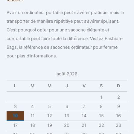
Avoir un ordinateur portable peut s’avérer pratique, mais le
transporter de manière répétitive peut s’avérer épuisant.
C’est pourquoi opter pour une sacoche élégante et
confortable peut faire toute la différence. Visitez Fashion-
Bags, la référence de sacoches ordinateur pour femme
pour plus d’informations.
août 2026
L
M
M
J
V
S
D
1
2
3
4
5
6
7
8
9
10
11
12
13
14
15
16
17
18
19
20
21
22
23