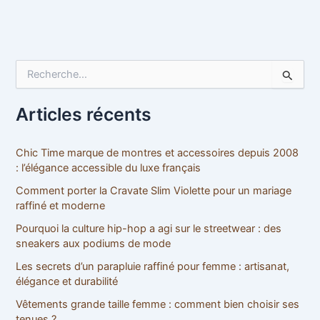
R
e
c
h
Articles récents
e
r
c
Chic Time marque de montres et accessoires depuis 2008
h
: l’élégance accessible du luxe français
e
Comment porter la Cravate Slim Violette pour un mariage
r
raffiné et moderne
:
Pourquoi la culture hip-hop a agi sur le streetwear : des
sneakers aux podiums de mode
Les secrets d’un parapluie raffiné pour femme : artisanat,
élégance et durabilité
Vêtements grande taille femme : comment bien choisir ses
tenues ?