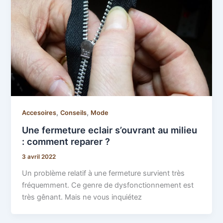
,
,
Accesoires
Conseils
Mode
Une fermeture eclair s’ouvrant au milieu
: comment reparer ?
3 avril 2022
Un problème relatif à une fermeture survient très
fréquemment. Ce genre de dysfonctionnement est
très gênant. Mais ne vous inquiétez