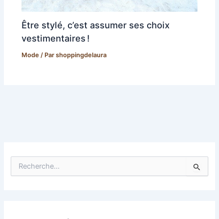
Être stylé, c’est assumer ses choix
vestimentaires !
Mode
/ Par
shoppingdelaura
R
e
c
h
e
r