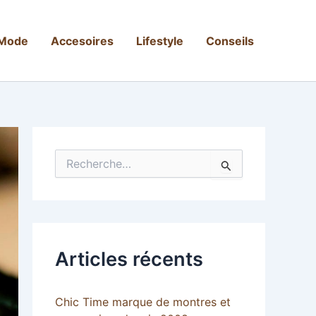
Mode
Accesoires
Lifestyle
Conseils
R
e
c
h
e
r
c
Articles récents
h
e
r
Chic Time marque de montres et
: