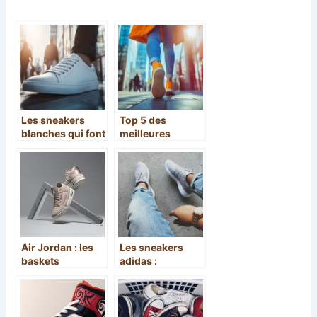
Les sneakers
Top 5 des
blanches qui font
meilleures
sensation
marques de
sneakers de ville
pour femme en
2026 avec
Besson Shoes en
tête
Air Jordan : les
Les sneakers
baskets
adidas :
classiques de la
comment faire le
marque au
bon choix ?
Jumpman se
féminisent