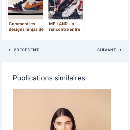
Comment les
ME.LAND : la
designs ninjas de
rencontre entre
Naruto
artisanat,
revolutionnent
innovation et
vos baskets
mode
PRÉCÉDENT
SUIVANT
responsable
Publications similaires