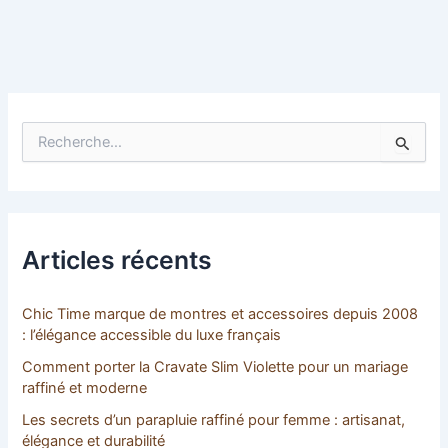
R
e
c
h
e
r
c
Articles récents
h
e
r
Chic Time marque de montres et accessoires depuis 2008
: l’élégance accessible du luxe français
:
Comment porter la Cravate Slim Violette pour un mariage
raffiné et moderne
Les secrets d’un parapluie raffiné pour femme : artisanat,
élégance et durabilité