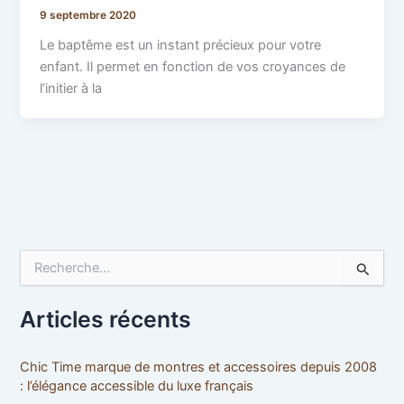
9 septembre 2020
Le baptême est un instant précieux pour votre
enfant. Il permet en fonction de vos croyances de
l’initier à la
R
e
c
h
Articles récents
e
r
c
Chic Time marque de montres et accessoires depuis 2008
h
: l’élégance accessible du luxe français
e