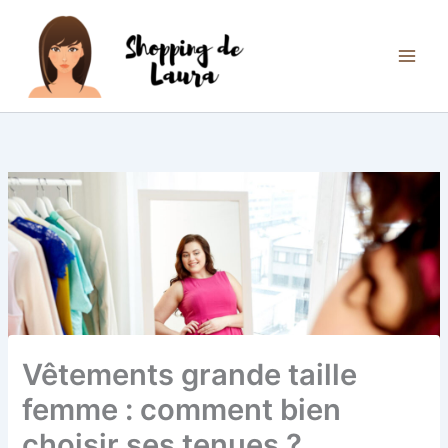
Aller
au
contenu
Vêtements grande taille
femme : comment bien
choisir ses tenues ?