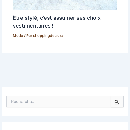
Être stylé, c’est assumer ses choix
vestimentaires !
Mode
/ Par
shoppingdelaura
R
e
c
h
e
r