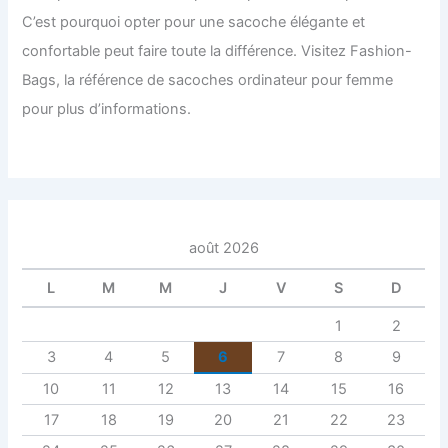
C’est pourquoi opter pour une sacoche élégante et
confortable peut faire toute la différence. Visitez Fashion-
Bags, la référence de sacoches ordinateur pour femme
pour plus d’informations.
août 2026
L
M
M
J
V
S
D
1
2
3
4
5
6
7
8
9
10
11
12
13
14
15
16
17
18
19
20
21
22
23