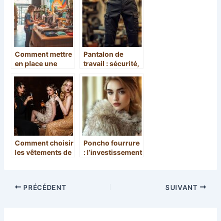
morphologies
les matériaux et
les couleurs
Comment mettre
Pantalon de
en place une
travail : sécurité,
reprise de
protection,
vêtements contre
confort – Les
de l’argent
essentiels pour
les
professionnels
de la restauration
Comment choisir
Poncho fourrure
les vêtements de
: l’investissement
femme grande
mode durable qui
taille et pas cher
sublime vos
?
tenues
PRÉCÉDENT
SUIVANT
d’automne et
d’hiver