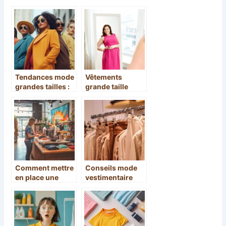
Tendances mode
Vêtements
grandes tailles :
grande taille
confort et style
femme :
pour toutes les
comment bien
morphologies
choisir ses
tenues ?
Comment mettre
Conseils mode
en place une
vestimentaire
reprise de
pour femmes
vêtements contre
rondes
de l’argent