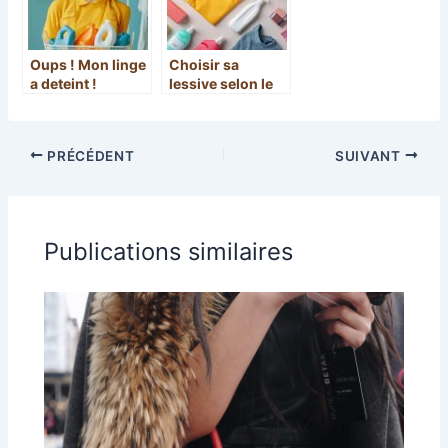
Oups ! Mon linge
Choisir sa
a deteint !
lessive selon le
Comment le
type de
recuperer ? La
vêtements : le
solution miracle
guide complet
PRÉCÉDENT
SUIVANT
pour sauver
votre jean
prefere
Publications similaires