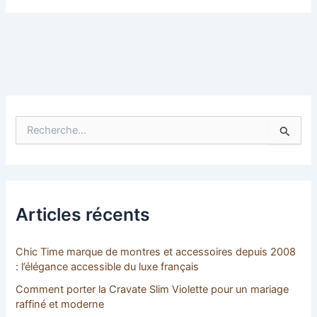
R
e
c
h
e
r
c
Articles récents
h
e
r
Chic Time marque de montres et accessoires depuis 2008
: l’élégance accessible du luxe français
:
Comment porter la Cravate Slim Violette pour un mariage
raffiné et moderne