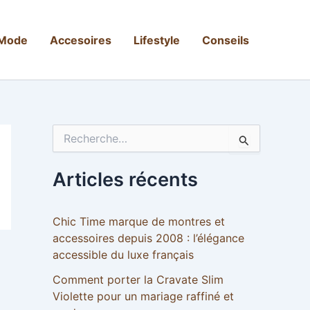
Mode
Accesoires
Lifestyle
Conseils
R
e
c
h
Articles récents
e
r
c
Chic Time marque de montres et
h
accessoires depuis 2008 : l’élégance
e
accessible du luxe français
r
Comment porter la Cravate Slim
:
Violette pour un mariage raffiné et