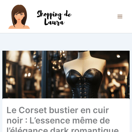
Aller
au
contenu
Le Corset bustier en cuir
noir : L’essence même de
l’élégance dark romantique