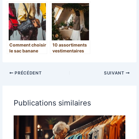
bretelles et
mode pour
ceintures
chaque occasion
tressées signées
Vertical
l’accessoire
Comment choisir
10 assortiments
le sac banane
vestimentaires
idéal pour allier
parfaits pour les
style et
fêtes de noël
fonctionnalité
PRÉCÉDENT
SUIVANT
Publications similaires