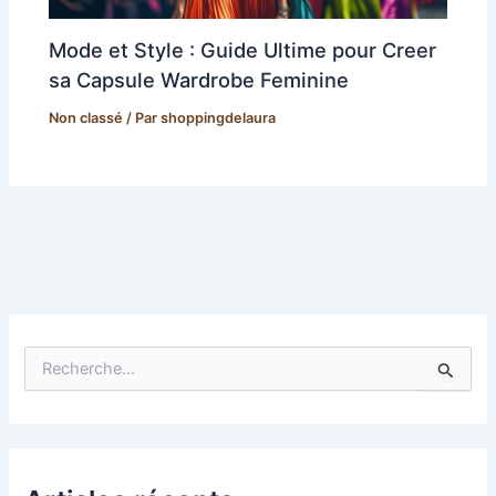
Mode et Style : Guide Ultime pour Creer
sa Capsule Wardrobe Feminine
Non classé
/ Par
shoppingdelaura
R
e
c
h
e
r
c