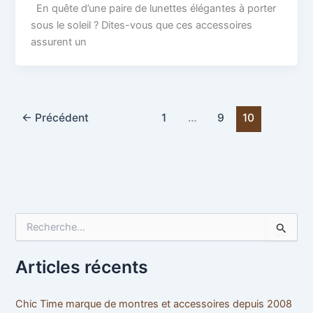
En quête d’une paire de lunettes élégantes à porter
sous le soleil ? Dites-vous que ces accessoires
assurent un
←
Précédent
1
…
9
10
R
e
c
h
Articles récents
e
r
c
Chic Time marque de montres et accessoires depuis 2008